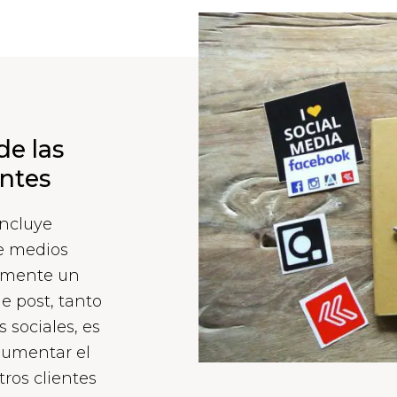
de las
entes
incluye
de medios
damente un
e post, tanto
sociales, es
aumentar el
ros clientes