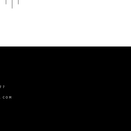
77
.COM