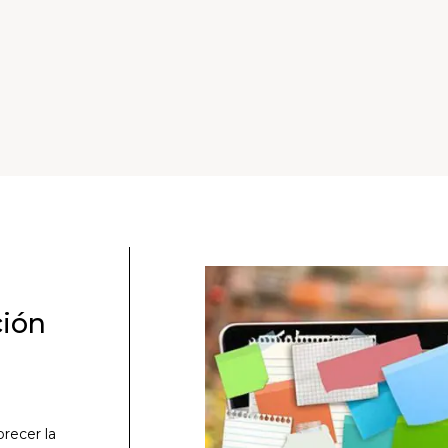
ión
recer la