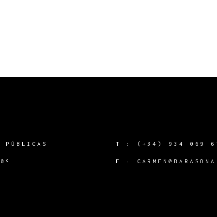
S PÚBLICAS
T :
(+34) 934 069 6
60º
E :
CARMEN@BARASONA